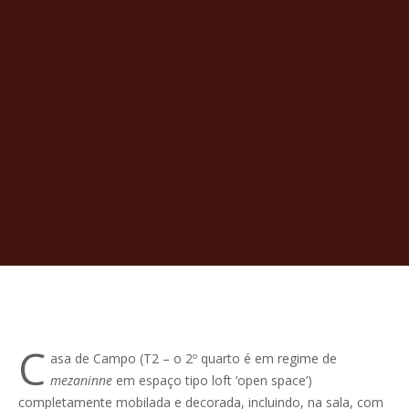
C
asa de Campo (T2 – o 2º quarto é em regime de
mezaninne
em espaço tipo loft ‘open space’)
completamente mobilada e decorada, incluindo, na sala, com