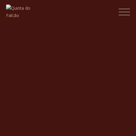
Skip
to
Quinta do Falcão
content