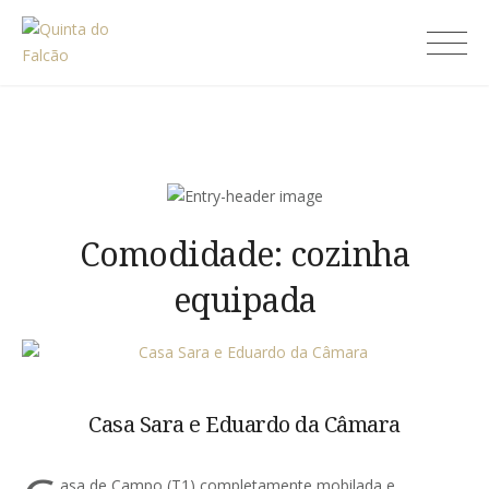
Skip
to
Quinta do Falcão
content
Comodidade:
cozinha
equipada
Casa Sara e Eduardo da Câmara
asa de Campo (T1) completamente mobilada e