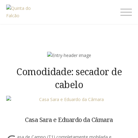
Skip
to
Quinta do Falcão
content
Comodidade:
secador de
cabelo
Casa Sara e Eduardo da Câmara
asa de Campo (T1) completamente mobilada e