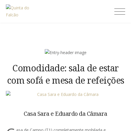
Skip
to
Quinta do Falcão
content
Comodidade:
sala de estar
com sofá e mesa de refeições
Casa Sara e Eduardo da Câmara
asa de Campo (T1) completamente mobilada e